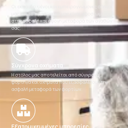
Οι εκπαιδευμένοι και εμπειρογνώμονες οδηγοί
μας και το προσωπικό μας είναι αφοσιωμένοι
στην ασφαλή και άψογη μεταφορά των αγαθών
σας.
Σύγχρονα οχήματα
Η στόλος μας αποτελείται από σύγχρονα
φορτηγά και οχήματα που εξασφαλίζουν την
ασφαλή μεταφορά των φορτίων.
Εξατομικευμένες υπηρεσίες