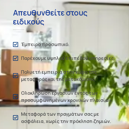
Απευθυνθείτε στους
ειδικούς
Έμπειρο προσωπικό.
Παρέχουμε υψηλού επιπέδου υπηρεσίες.
Πολυετή εμπειρία στον χώρο της
μεταφοράς και της μετακόμισης.
Ολοκλήρωση εργασιών εντός των
προσυμφωνημένων χρονικών πλαισίων.
Μεταφορά των πραγμάτων σας με
ασφάλεια, χωρίς την πρόκληση ζημιών.