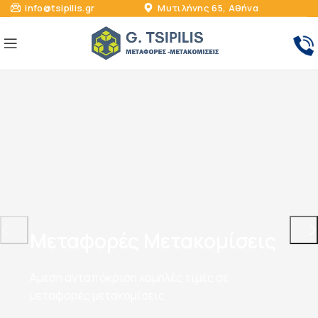
info@tsipilis.gr
Μυτιλήνης 65, Αθήνα
Μεταφορές Μετακομίσεις
Άμεση ανταπόκριση χαμηλές τιμές σε
μεταφορές μετακομίσεις