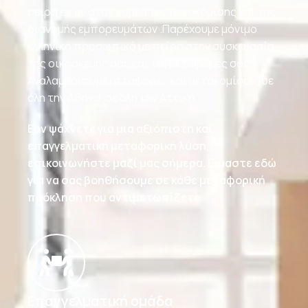
σειρά ετών στον τομέα της μετακόμισης και της
διανομής εμπορευμάτων .Παρέχουμε μόνιμο
ελληνικό προσωπικό με πείρα στην συσκευασία
της οικοσκευής σας και τις μεταφορές σας.
Αναλαμβάνουμε μεταφορές και μετακομίσεις σε
όλη την Αθήνα ,σε όλη την Αττική.
Εάν ψάχνετε για μια αξιόπιστη και
επαγγελματική μεταφορική λύση,
επικοινωνήστε μαζί μας σήμερα. Είμαστε εδώ
για να σας βοηθήσουμε σε κάθε μεταφορική
πρόκληση που αντιμετωπίζετε.
Επαγγελματική ομάδα