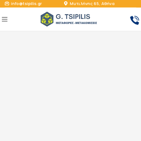
info@tsipilis.gr
Μυτιλήνης 65, Αθήνα