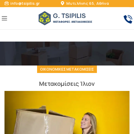
info@tsipilis.gr
Μυτιλήνης 65, Αθήνα
ΟΙΚΟΝΟΜΙΚΈΣ ΜΕΤΑΚΟΜΊΣΕΙΣ
Μετακομίσεις Ίλιον