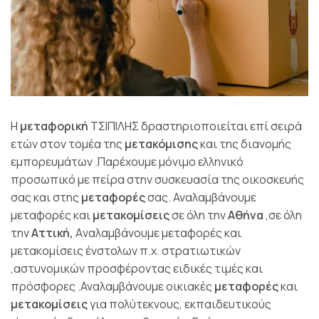
Η
μεταφορική
ΤΣΙΠΙΛΗΣ δραστηριοποιείται επί σειρά
ετών στον τομέα της
μετακόμισης
και της διανομής
εμπορευμάτων .Παρέχουμε μόνιμο ελληνικό
προσωπικό με πείρα στην συσκευασία της οικοσκευής
σας και στης
μεταφορές
σας. Αναλαμβάνουμε
μεταφορές και
μετακομίσεις
σε όλη την
Αθήνα
,σε όλη
την
Αττική,
Aναλαμβάνουμε μεταφορές και
μετακομίσεις ένστολων π.χ. στρατιωτικών
,αστυνομικών προσφέροντας ειδικές τιμές και
πρόσφορες .Αναλαμβάνουμε οικιακές
μεταφορές
και
μετακομίσεις
για πολύτεκνους, εκπαιδευτικούς