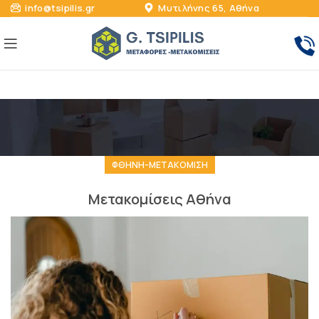
info@tsipilis.gr
Μυτιλήνης 65, Αθήνα
ΦΘΗΝΗ-ΜΕΤΑΚΟΜΙΣΗ
Μετακομίσεις Αθήνα