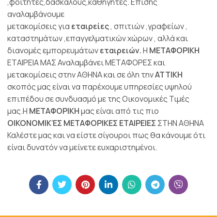
,φοιτητές,δασκάλους,καθηγητές. Επίσης
αναλαμβάνουμε
μετακομίσεις για
εταιρείες
, σπιτιών ,γραφείων ,
καταστημάτων ,επαγγελματικών χώρων , αλλά και
διανομές εμπορευμάτων
εταιρειών.
Η
ΜΕΤΑΦΟΡΙΚΗ
ΕΤΑΙΡΕΙΑ ΜΑΣ Αναλαμβάνει ΜΕΤΑΦΟΡΕΣ και
μετακομίσεις στην ΑΘΗΝΑ
και σε όλη την
ΑΤΤΙΚΗ
σκοπός μας είναι να παρέχουμε υπηρεσίες υψηλού
επιπέδου σε συνδυασμό με της Οικονομικές Τιμές
μας.Η
ΜΕΤΑΦΟΡΙΚΗ
μας είναι από τις πιο
ΟΙΚΟΝΟΜΙΚΈΣ ΜΕΤΑΦΟΡΙΚΕΣ ΕΤΑΙΡΕΙΕΣ
ΣΤΗΝ ΑΘΗΝΑ
Καλέστε μας και να είστε σίγουροι πως θα κάνουμε ότι
είναι δυνατόν να μείνετε ευχαριστημένοι.