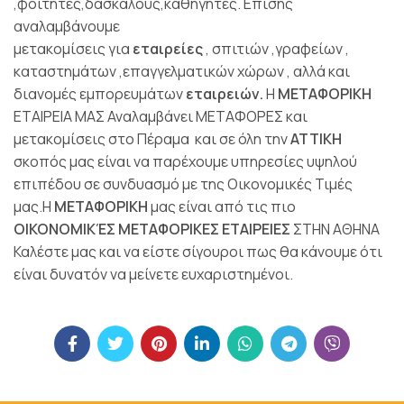
,φοιτητές,δασκάλους,καθηγητές. Επίσης
αναλαμβάνουμε
μετακομίσεις για
εταιρείες
, σπιτιών ,γραφείων ,
καταστημάτων ,επαγγελματικών χώρων , αλλά και
διανομές εμπορευμάτων
εταιρειών.
Η
ΜΕΤΑΦΟΡΙΚΗ
ΕΤΑΙΡΕΙΑ ΜΑΣ Αναλαμβάνει ΜΕΤΑΦΟΡΕΣ και
μετακομίσεις στο Πέραμα
και σε όλη την
ΑΤΤΙΚΗ
σκοπός μας είναι να παρέχουμε υπηρεσίες υψηλού
επιπέδου σε συνδυασμό με της Οικονομικές Τιμές
μας.Η
ΜΕΤΑΦΟΡΙΚΗ
μας είναι από τις πιο
ΟΙΚΟΝΟΜΙΚΈΣ ΜΕΤΑΦΟΡΙΚΕΣ ΕΤΑΙΡΕΙΕΣ
ΣΤΗΝ ΑΘΗΝΑ
Καλέστε μας και να είστε σίγουροι πως θα κάνουμε ότι
είναι δυνατόν να μείνετε ευχαριστημένοι.