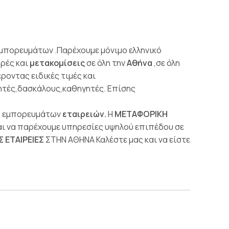
εμπορευμάτων .Παρέχουμε μόνιμο ελληνικό
ρές και
μετακομίσεις
σε όλη την
Αθήνα
,σε όλη
οντας ειδικές τιμές και
τητές,δασκάλους,καθηγητές. Επίσης
ές εμπορευμάτων
εταιρειών.
Η
ΜΕΤΑΦΟΡΙΚΗ
αι να παρέχουμε υπηρεσίες υψηλού επιπέδου σε
 ΕΤΑΙΡΕΙΕΣ
ΣΤΗΝ ΑΘΗΝΑ Καλέστε μας και να είστε