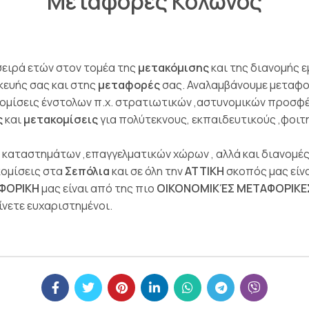
Μεταφορες Κολωνός
σειρά ετών στον τομέα της
μετακόμισης
και της διανομής 
κευής σας και στης
μεταφορές
σας. Αναλαμβάνουμε μεταφο
μίσεις ένστολων π.χ. στρατιωτικών ,αστυνομικών προσφέρ
ς
και
μετακομίσεις
για πολύτεκνους, εκπαιδευτικούς ,φοι
 , καταστημάτων ,επαγγελματικών χώρων , αλλά και διανομ
κομίσεις στα
Σεπόλια
και σε όλη την
ΑΤΤΙΚΗ
σκοπός μας είν
ΦΟΡΙΚΗ
μας είναι από της πιο
ΟΙΚΟΝΟΜΙΚΈΣ ΜΕΤΑΦΟΡΙΚΕΣ
ίνετε ευχαριστημένοι.