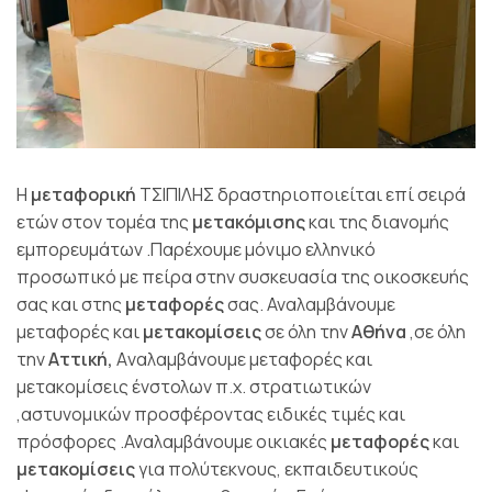
Η
μεταφορική
ΤΣΙΠΙΛΗΣ δραστηριοποιείται επί σειρά
ετών στον τομέα της
μετακόμισης
και της διανομής
εμπορευμάτων .Παρέχουμε μόνιμο ελληνικό
προσωπικό με πείρα στην συσκευασία της οικοσκευής
σας και στης
μεταφορές
σας. Αναλαμβάνουμε
μεταφορές και
μετακομίσεις
σε όλη την
Αθήνα
,σε όλη
την
Αττική,
Aναλαμβάνουμε μεταφορές και
μετακομίσεις ένστολων π.χ. στρατιωτικών
,αστυνομικών προσφέροντας ειδικές τιμές και
πρόσφορες .Αναλαμβάνουμε οικιακές
μεταφορές
και
μετακομίσεις
για πολύτεκνους, εκπαιδευτικούς