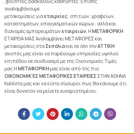
,φοιτητές,δασκάλους,καθηγητές. Επίσης
αναλαμβάνουμε
μετακομίσεις για
εταιρείες
, σπιτιών ,γραφείων ,
καταστημάτων ,επαγγελματικών χώρων , αλλά και
διανομές εμπορευμάτων
εταιρειών.
Η
ΜΕΤΑΦΟΡΙΚΗ
ΕΤΑΙΡΕΙΑ ΜΑΣ Αναλαμβάνει ΜΕΤΑΦΟΡΕΣ και
μετακομίσεις στα
Σεπόλια
και σε όλη την
ΑΤΤΙΚΗ
σκοπός μας είναι να παρέχουμε υπηρεσίες υψηλού
επιπέδου σε συνδυασμό με της Οικονομικές Τιμές
μας.Η
ΜΕΤΑΦΟΡΙΚΗ
μας είναι από της πιο
ΟΙΚΟΝΟΜΙΚΈΣ ΜΕΤΑΦΟΡΙΚΕΣ ΕΤΑΙΡΕΙΕΣ
ΣΤΗΝ ΑΘΗΝΑ
Καλέστε μας και να είστε σίγουροι πως θα κάνουμε ότι
είναι δυνατόν να μείνετε ευχαριστημένοι.