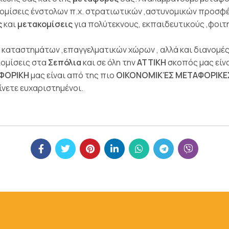
μίσεις ένστολων π.χ. στρατιωτικών ,αστυνομικών προσφέρ
ς
και
μετακομίσεις
για πολύτεκνους, εκπαιδευτικούς ,φοι
 , καταστημάτων ,επαγγελματικών χώρων , αλλά και διανομ
κομίσεις στα
Σεπόλια
και σε όλη την
ΑΤΤΙΚΗ
σκοπός μας είν
ΦΟΡΙΚΗ
μας είναι από της πιο
ΟΙΚΟΝΟΜΙΚΈΣ ΜΕΤΑΦΟΡΙΚΕΣ
ίνετε ευχαριστημένοι.