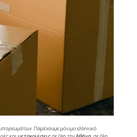
εμπορευμάτων .Παρέχουμε μόνιμο ελληνικό
ρές και
μετακομίσεις
σε όλη την
Αθήνα
,σε όλη