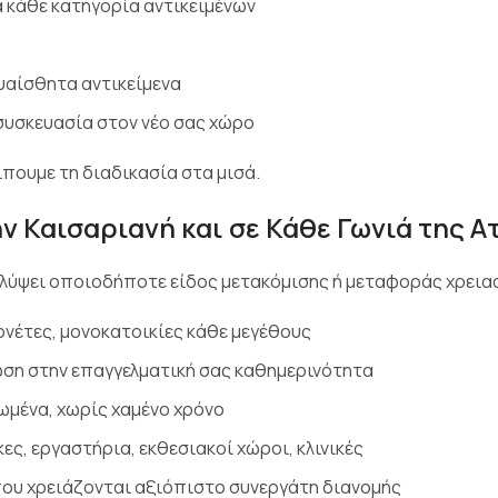
α κάθε κατηγορία αντικειμένων
ευαίσθητα αντικείμενα
συσκευασία στον νέο σας χώρο
ίπουμε τη διαδικασία στα μισά.
 Καισαριανή και σε Κάθε Γωνιά της Α
αλύψει οποιοδήποτε είδος μετακόμισης ή μεταφοράς χρειασ
ονέτες, μονοκατοικίες κάθε μεγέθους
ωση στην επαγγελματική σας καθημερινότητα
ωμένα, χωρίς χαμένο χρόνο
ες, εργαστήρια, εκθεσιακοί χώροι, κλινικές
 που χρειάζονται αξιόπιστο συνεργάτη διανομής