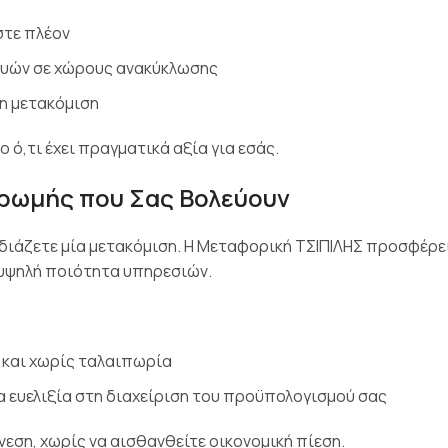
στε πλέον
ευών σε χώρους ανακύκλωσης
τη μετακόμιση
ο ό,τι έχει πραγματικά αξία για εσάς.
ηρωμής που Σας Βολεύουν
εδιάζετε μία μετακόμιση. Η Μεταφορική ΤΣΙΠΙΛΗΣ προσφέρε
 υψηλή ποιότητα υπηρεσιών.
 και χωρίς ταλαιπωρία
α ευελιξία στη διαχείριση του προϋπολογισμού σας
εση, χωρίς να αισθανθείτε οικονομική πίεση.