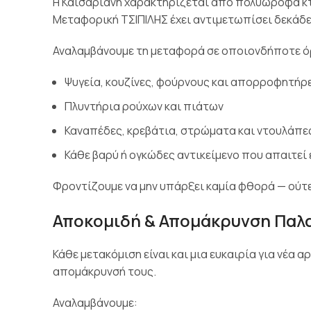
Η Καισαριανή χαρακτηρίζεται από πολυώροφα κτή
Μεταφορική ΤΣΙΠΙΛΗΣ έχει αντιμετωπίσει δεκάδες
Αναλαμβάνουμε τη μεταφορά σε οποιονδήποτε ό
Ψυγεία, κουζίνες, φούρνους και απορροφητήρ
Πλυντήρια ρούχων και πιάτων
Καναπέδες, κρεβάτια, στρώματα και ντουλάπε
Κάθε βαρύ ή ογκώδες αντικείμενο που απαιτεί 
Φροντίζουμε να μην υπάρξει καμία φθορά — ούτε
Αποκομιδή & Απομάκρυνση Παλα
Κάθε μετακόμιση είναι και μια ευκαιρία για νέα 
απομάκρυνσή τους.
Αναλαμβάνουμε: