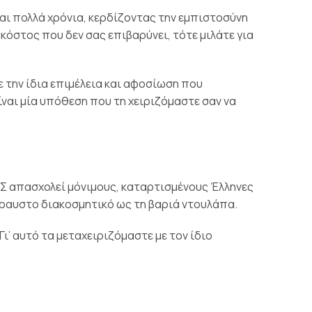
ι πολλά χρόνια, κερδίζοντας την εμπιστοσύνη
 κόστος που δεν σας επιβαρύνει, τότε μιλάτε για
ε την ίδια επιμέλεια και αφοσίωση που
ίναι μία υπόθεση που τη χειριζόμαστε σαν να
ΗΣ απασχολεί μόνιμους, καταρτισμένους Έλληνες
θραυστο διακοσμητικό ως τη βαριά ντουλάπα.
Γι’ αυτό τα μεταχειριζόμαστε με τον ίδιο