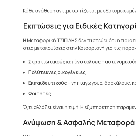
Κάθε ανάθεση αντιμετωπίζεται με εξατομικευμέν
Εκπτώσεις για Ειδικές Κατηγορ
Η Μεταφορική ΤΣΙΠΙΛΗΣ δεν πιστεύει ότι η ποιοτι
στις μετακομίσεις στην Καισαριανή για τις παρ
Στρατιωτικούς και ένστολους
– αστυνομικούς
Πολύτεκνες οικογένειες
Εκπαιδευτικούς
– νηπιαγωγούς, δασκάλους, κ
Φοιτητές
Ό,τι αλλάζει είναι η τιμή. Η εξυπηρέτηση παραμέν
Ανύψωση & Ασφαλής Μεταφορά 